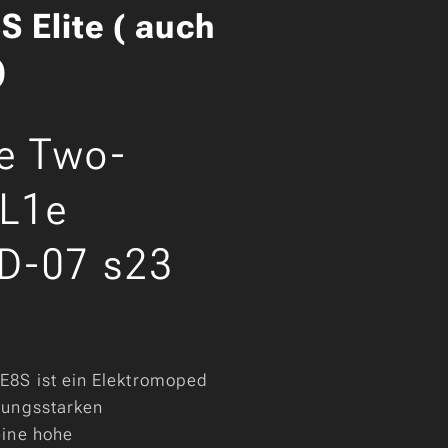
 Elite ( auch
)
te Two-
 L1e
D-07 s23
E8S ist ein Elektromoped
tungsstarken
eine hohe