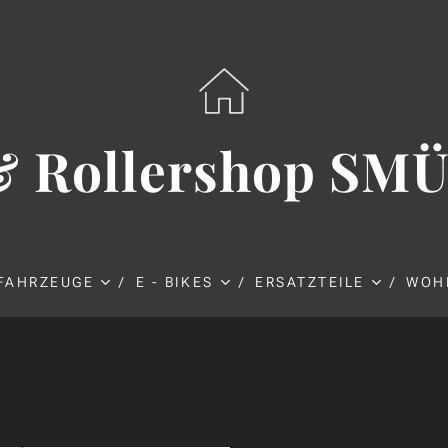
& Rollershop SM
FAHRZEUGE
E - BIKES
ERSATZTEILE
WOH