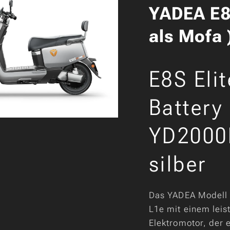
YADEA E8S
als Mofa 
E8S Eli
Battery
YD2000
silber
Das YADEA Modell 
L1e mit einem leis
Elektromotor, der 