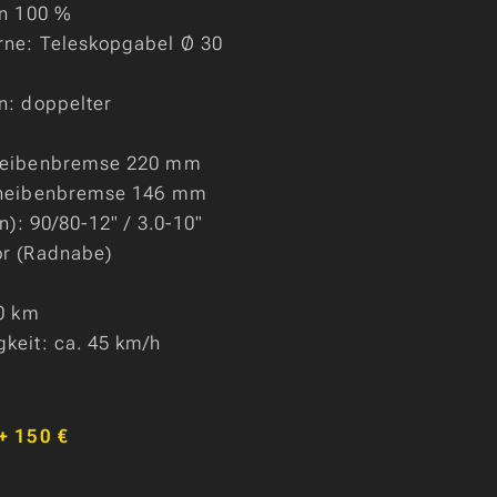
en 100 %
ne: Teleskopgabel Ø 30
n: doppelter
heibenbremse 220 mm
cheibenbremse 146 mm
n): 90/80-12" / 3.0-10"
r (Radnabe)
10 km
keit: ca. 45 km/h
+ 150 €